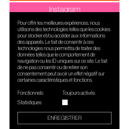
Instagram
Pour offrir les meilleures expériences, nous
utilisons des technologies telles que les cookies
DÉCOUVRIR
FRIENDS
pour stocker et/ou accéder aux informations
Le lieu
Nuits sonores
des appareils. Le fait de consentir à ces
Contact
HEAT
technologies nous permettra de traiter des
Presse
Hôtel71
données telles que le comportement de
Cours de DJing
La Gaîté Lyrique
navigation ou les ID uniques sur ce site. Le fait
TMLAB
de ne pas consentir ou de retirer son
consentement peut avoir un effet négatif sur
certaines caractéristiques et fonctions.
Fonctionnels
Toujours activés
Statistiques
Le Sucre fait partie de
l'écosystème Arty Farty
ENREGISTRER
Quartier culturel et créatif
Conditions générales d'utilisation