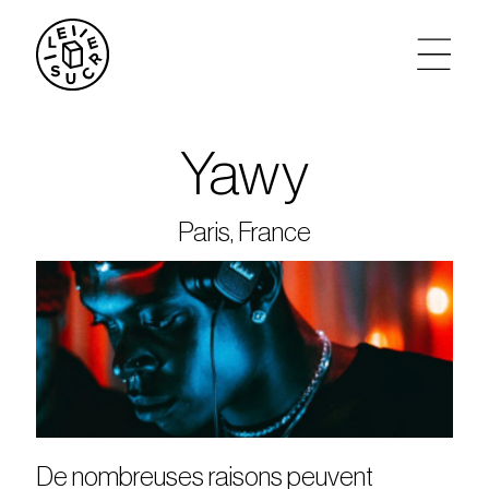
artistes
Yawy
agenda
Paris, France
tickets
le sucre max
partenariats
privatisations
De nombreuses raisons peuvent