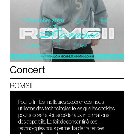
Concert
ROMSII
Pour offrir les meilleures expériences, nous
utilisons des technologies telles que les cookies
DÉCOUVRIR
FRIENDS
pour stocker et/ou accéder aux informations
Le lieu
Nuits sonores
des appareils. Le fait de consentir à ces
Contact
HEAT
technologies nous permettra de traiter des
Presse
Hôtel71