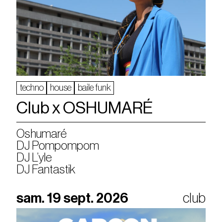
techno
house
baile funk
Club x OSHUMARÉ
Oshumaré
DJ Pompompom
DJ L’yle
DJ Fantastik
sam. 19 sept. 2026
club