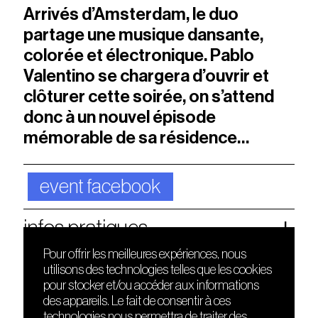
Arrivés d’Amsterdam, le duo
partage une musique dansante,
colorée et électronique. Pablo
Valentino se chargera d’ouvrir et
clôturer cette soirée, on s’attend
donc à un nouvel épisode
mémorable de sa résidence…
event facebook
infos pratiques
Pour offrir les meilleures expériences, nous
utilisons des technologies telles que les cookies
DÉCOUVRIR
FRIENDS
pour stocker et/ou accéder aux informations
Le lieu
Nuits sonores
des appareils. Le fait de consentir à ces
Contact
HEAT
technologies nous permettra de traiter des