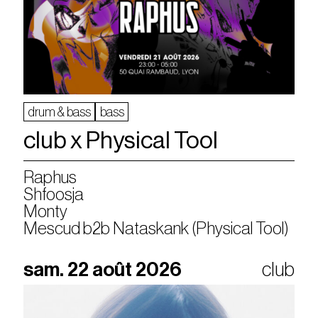
drum & bass
bass
club x Physical Tool
Raphus
Shfoosja
Monty
Mescud b2b Nataskank (Physical Tool)
sam. 22 août 2026
club