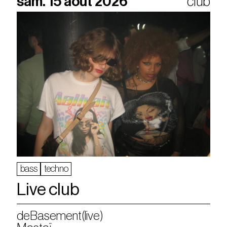
sam. 15 août 2026
club
bass
techno
Live club
deBasement(live)