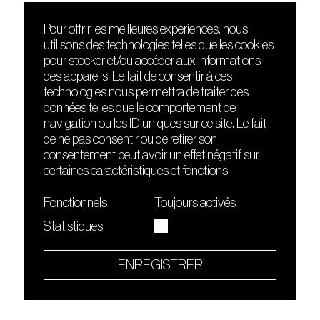
Pour offrir les meilleures expériences, nous
utilisons des technologies telles que les cookies
DÉCOUVRIR
FRIENDS
pour stocker et/ou accéder aux informations
Le lieu
Nuits sonores
des appareils. Le fait de consentir à ces
Contact
HEAT
technologies nous permettra de traiter des
Presse
Hôtel71
données telles que le comportement de
Cours de DJing
La Gaîté Lyrique
navigation ou les ID uniques sur ce site. Le fait
TMLAB
de ne pas consentir ou de retirer son
consentement peut avoir un effet négatif sur
certaines caractéristiques et fonctions.
Fonctionnels
Toujours activés
Statistiques
Le Sucre fait partie de
l'écosystème Arty Farty
ENREGISTRER
Quartier culturel et créatif
Conditions générales d'utilisation