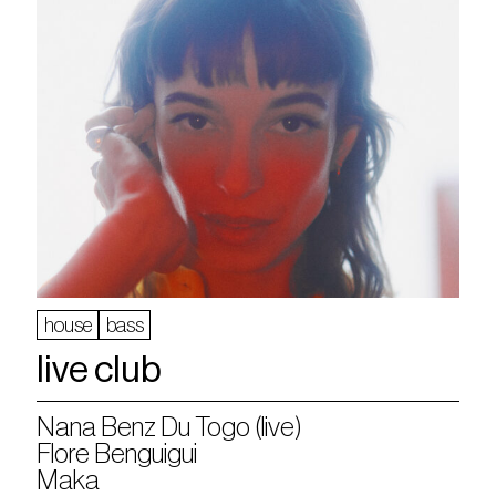
house
bass
live club
Nana Benz Du Togo (live)
Flore Benguigui
Maka