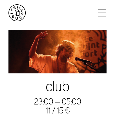
artistes
agenda
tickets
le sucre max
club
partenariats
23:00 — 05:00
privatisations
11 / 15 €