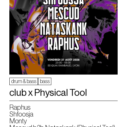
drum & bass
bass
club x Physical Tool
Raphus
Shfoosja
Monty