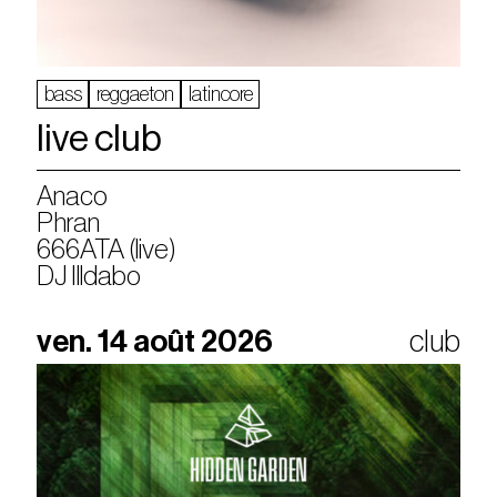
bass
reggaeton
latincore
live club
Anaco
Phran
666ATA (live)
DJ Illdabo
ven. 14 août 2026
club