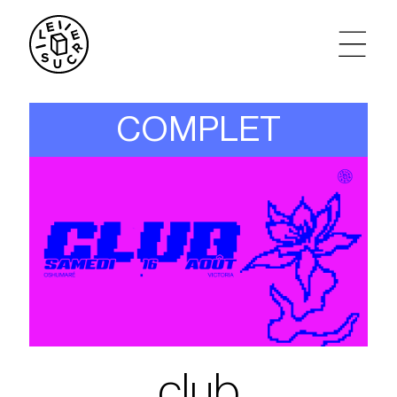
artistes
COMPLET
agenda
tickets
le sucre max
partenariats
privatisations
club