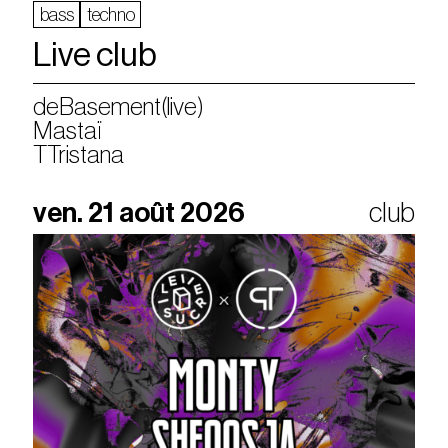
bass
techno
Live club
deBasement(live)
Mastaï
TTristana
ven. 21 août 2026
club