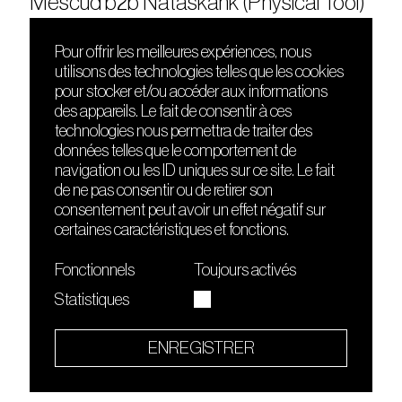
Mescud b2b Nataskank (Physical Tool)
Pour offrir les meilleures expériences, nous
utilisons des technologies telles que les cookies
DÉCOUVRIR
FRIENDS
pour stocker et/ou accéder aux informations
Le lieu
Nuits sonores
des appareils. Le fait de consentir à ces
Contact
HEAT
technologies nous permettra de traiter des
Presse
Hôtel71
données telles que le comportement de
Cours de DJing
La Gaîté Lyrique
navigation ou les ID uniques sur ce site. Le fait
TMLAB
de ne pas consentir ou de retirer son
consentement peut avoir un effet négatif sur
certaines caractéristiques et fonctions.
Fonctionnels
Toujours activés
Statistiques
Le Sucre fait partie de
l'écosystème Arty Farty
ENREGISTRER
Quartier culturel et créatif
Conditions générales d'utilisation