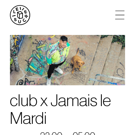
artistes
agenda
tickets
le sucre max
club x Jamais le
partenariats
Mardi
privatisations