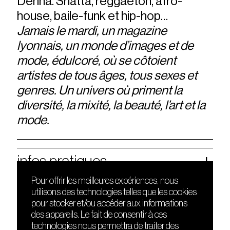
Dehna. Shatta, reggaeton, afro-
house, baile-funk et hip-hop…
Jamais le mardi, un magazine
lyonnais, u
n monde d’images et de
mode, édulcoré, où se côtoient
artistes de tous âges, tous sexes et
genres. Un univers où priment la
diversité, la mixité, la beauté, l’art et la
mode.
infos pratiques
Pour offrir les meilleures expériences, nous
utilisons des technologies telles que les cookies
DÉCOUVRIR
FRIENDS
pour stocker et/ou accéder aux informations
Le lieu
Nuits sonores
des appareils. Le fait de consentir à ces
Contact
HEAT
technologies nous permettra de traiter des
Presse
Hôtel71