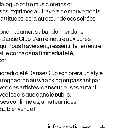
ialogue entre musicien·nes et
ses, exprimée au travers de mouvements,
 attitudes, sera au cœur de ces soirées.
bondir, tourner, s’abandonner dans
e Danse Club, s’en remettre aux pures
ui nous traversent, ressentir le lien entre
et le corps dans l’immédiateté,
er.
redi d’été Danse Club explorera un style
du reggaeton au waacking en passant par
avec des artistes-danseur·euses autant
ec les djs que dans le public.
es confirmé·es, amateur·rices,
es… bienvenue !
infos pratiques