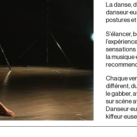
La danse, d
danseur·eu
postures et
S’élancer, 
l’expérienc
sensations q
la musique 
recommenc
Chaque vend
différent, 
le gabber, 
sur scène av
Danseur·eus
kiffeur·eus