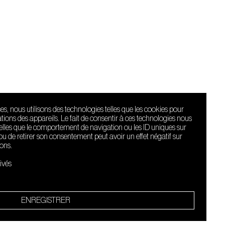
ces, nous utilisons des technologies telles que les cookies pour
ions des appareils. Le fait de consentir à ces technologies nous
telles que le comportement de navigation ou les ID uniques sur
r ou de retirer son consentement peut avoir un effet négatif sur
ions.
Le Sucre fait
partie de
ivés
l'écosystème
Arty Farty
Quartier culturel et créatif
ENREGISTRER
Conditions générales d'utilisation