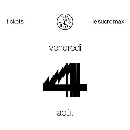
tickets
le sucre max
vendredi
4
août