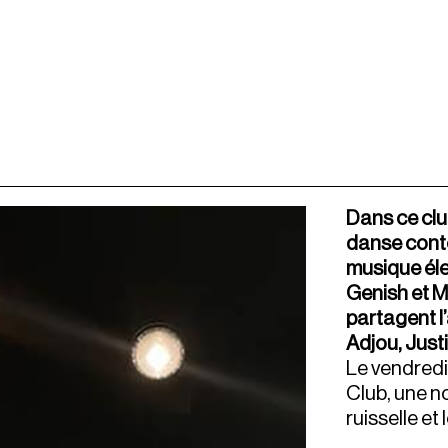
Dans ce club
danse cont
musique éle
Genish et M
partagent l
Adjou, Justi
Le vendredi 
Club, une n
ruisselle et 