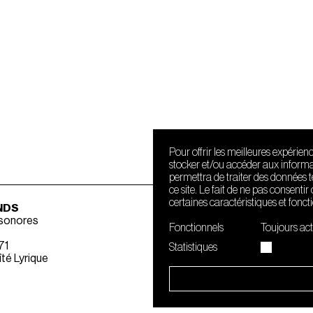
Pour offrir les meilleures expérien
stocker et/ou accéder aux informat
permettra de traiter des données 
ce site. Le fait de ne pas consenti
certaines caractéristiques et fonct
NDS
 sonores
Fonctionnels
Toujours act
71
Statistiques
té Lyrique