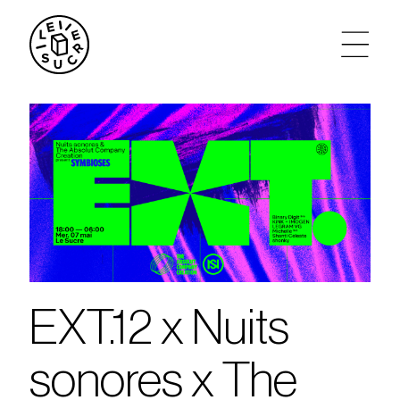
artistes
agenda
tickets
le sucre max
EXT.12 x Nuits
partenariats
sonores x The
privatisations