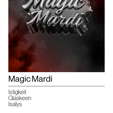
Magic Mardi
Istigkeit
Glaskeen
Isalys