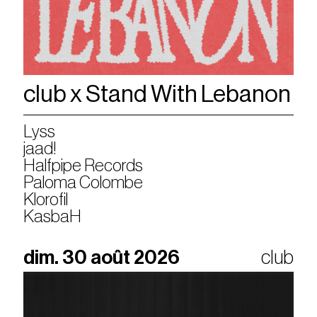
club x Stand With Lebanon
Lyss
jaad!
Halfpipe Records
Paloma Colombe
Klorofil
KasbaH
dim. 30 août 2026
club