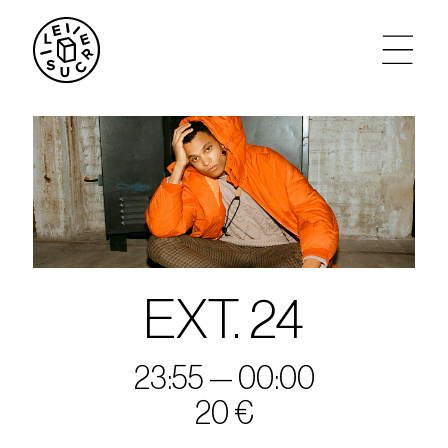
artistes
agenda
tickets
le sucre max
EXT. 24
partenariats
23:55 — 00:00
20 €
privatisations