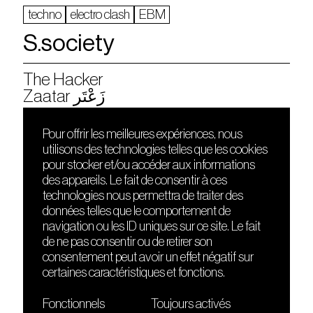
techno
electro clash
EBM
S.society
The Hacker
Zaatar زَعْتَر
Pour offrir les meilleures expériences, nous
utilisons des technologies telles que les cookies
DÉCOUVRIR
FRIENDS
pour stocker et/ou accéder aux informations
Le lieu
Nuits sonores
des appareils. Le fait de consentir à ces
Contact
HEAT
technologies nous permettra de traiter des
Presse
Hôtel71
données telles que le comportement de
Cours de DJing
La Gaîté Lyrique
navigation ou les ID uniques sur ce site. Le fait
TMLAB
de ne pas consentir ou de retirer son
consentement peut avoir un effet négatif sur
certaines caractéristiques et fonctions.
Fonctionnels
Toujours activés