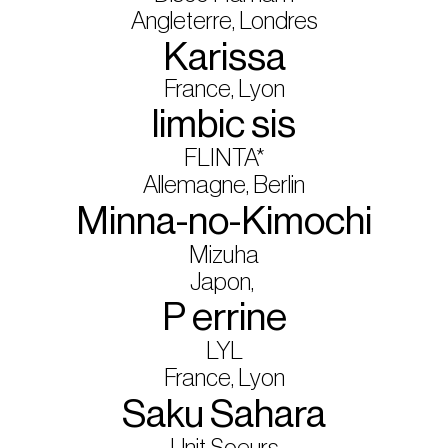
Angleterre, Londres
Karissa
France, Lyon
limbic sis
FLINTA*
Allemagne, Berlin
Minna-no-Kimochi
Mizuha
Japon,
P errine
LYL
France, Lyon
Saku Sahara
Unit Soeurs