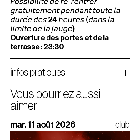
𝘗𝘰𝘴𝘴𝘪𝘣𝘪𝘭𝘪𝘵𝘦́ 𝘥𝘦 𝘳𝘦-𝘳𝘦𝘯𝘵𝘳𝘦𝘳
𝘨𝘳𝘢𝘵𝘶𝘪𝘵𝘦𝘮𝘦𝘯𝘵 𝘱𝘦𝘯𝘥𝘢𝘯𝘵 𝘵𝘰𝘶𝘵𝘦 𝘭𝘢
𝘥𝘶𝘳𝘦́𝘦 𝘥𝘦𝘴 24 𝘩𝘦𝘶𝘳𝘦𝘴 (𝘥𝘢𝘯𝘴 𝘭𝘢
𝘭𝘪𝘮𝘪𝘵𝘦 𝘥𝘦 𝘭𝘢 𝘫𝘢𝘶𝘨𝘦)
Ouverture des portes et de la
terrasse : 23:30
infos pratiques
Vous pourriez aussi
aimer :
mar. 11 août 2026
club