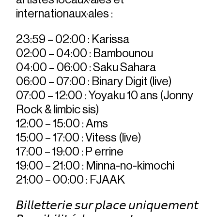
internationaux·ales :
23:59 – 02:00 : Karissa
02:00 – 04:00 : Bambounou
04:00 – 06:00 : Saku Sahara
06:00 – 07:00 : Binary Digit (live)
07:00 – 12:00 : Yoyaku 10 ans (Jonny
Rock & limbic sis)
12:00 – 15:00 : Ams
15:00 – 17:00 : Vitess (live)
17:00 – 19:00 : P errine
19:00 – 21:00 : Minna-no-kimochi
21:00 – 00:00 : FJAAK
𝘉𝘪𝘭𝘭𝘦𝘵𝘵𝘦𝘳𝘪𝘦 𝘴𝘶𝘳 𝘱𝘭𝘢𝘤𝘦 𝘶𝘯𝘪𝘲𝘶𝘦𝘮𝘦𝘯𝘵