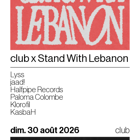
club x Stand With Lebanon
Lyss
jaad!
Halfpipe Records
Paloma Colombe
Klorofil
KasbaH
dim. 30 août 2026
club