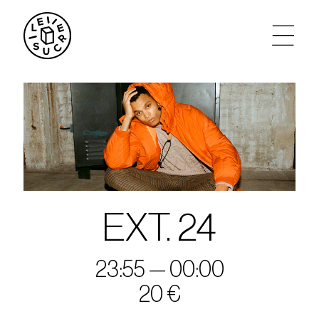
artistes
agenda
tickets
le sucre max
EXT. 24
partenariats
23:55 — 00:00
20 €
privatisations