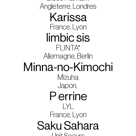
Angleterre, Londres
Karissa
France, Lyon
limbic sis
FLINTA*
Allemagne, Berlin
Minna-no-Kimochi
Mizuha
Japon,
P errine
LYL
France, Lyon
Saku Sahara
Unit Soeurs