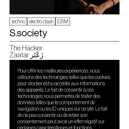
techno
electro clash
EBM
S.society
The Hacker
Zaatar زَعْتَر
Pour offrir les meilleures expériences, nous
utilisons des technologies telles que les cookies
DÉCOUVRIR
FRIENDS
pour stocker et/ou accéder aux informations
Le lieu
Nuits sonores
des appareils. Le fait de consentir à ces
Contact
HEAT
technologies nous permettra de traiter des
Presse
Hôtel71
données telles que le comportement de
Cours de DJing
La Gaîté Lyrique
navigation ou les ID uniques sur ce site. Le fait
TMLAB
de ne pas consentir ou de retirer son
consentement peut avoir un effet négatif sur
certaines caractéristiques et fonctions.