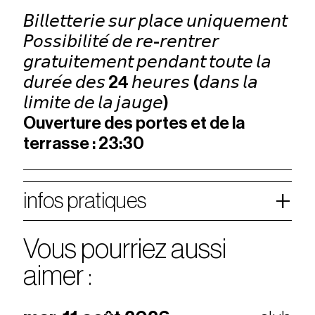
𝘉𝘪𝘭𝘭𝘦𝘵𝘵𝘦𝘳𝘪𝘦 𝘴𝘶𝘳 𝘱𝘭𝘢𝘤𝘦 𝘶𝘯𝘪𝘲𝘶𝘦𝘮𝘦𝘯𝘵
𝘗𝘰𝘴𝘴𝘪𝘣𝘪𝘭𝘪𝘵𝘦́ 𝘥𝘦 𝘳𝘦-𝘳𝘦𝘯𝘵𝘳𝘦𝘳
𝘨𝘳𝘢𝘵𝘶𝘪𝘵𝘦𝘮𝘦𝘯𝘵 𝘱𝘦𝘯𝘥𝘢𝘯𝘵 𝘵𝘰𝘶𝘵𝘦 𝘭𝘢
𝘥𝘶𝘳𝘦́𝘦 𝘥𝘦𝘴 24 𝘩𝘦𝘶𝘳𝘦𝘴 (𝘥𝘢𝘯𝘴 𝘭𝘢
𝘭𝘪𝘮𝘪𝘵𝘦 𝘥𝘦 𝘭𝘢 𝘫𝘢𝘶𝘨𝘦)
Ouverture des portes et de la
terrasse : 23:30
infos pratiques
Vous pourriez aussi
aimer :