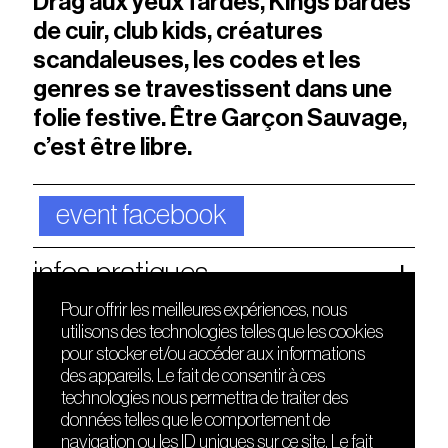
Drag aux yeux fardés, Kings bardés
de cuir, club kids, créatures
scandaleuses, les codes et les
genres se travestissent dans une
folie festive. Être Garçon Sauvage,
c’est être libre.
event facebook
infos pratiques
Pour offrir les meilleures expériences, nous
utilisons des technologies telles que les cookies
DÉCOUVRIR
FRIENDS
pour stocker et/ou accéder aux informations
Le lieu
Nuits sonores
des appareils. Le fait de consentir à ces
Contact
HEAT
technologies nous permettra de traiter des
Presse
Hôtel71
données telles que le comportement de
Cours de DJing
La Gaîté Lyrique
navigation ou les ID uniques sur ce site. Le fait
TMLAB