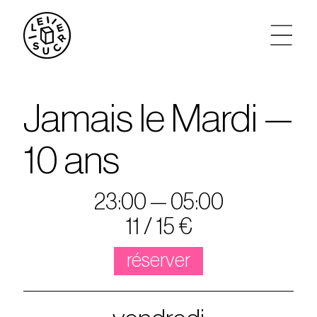
artistes
Jamais le Mardi —
agenda
10 ans
tickets
23:00 — 05:00
le sucre max
11 / 15 €
partenariats
réserver
privatisations