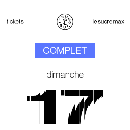
tickets
le sucre max
COMPLET
dimanche
17