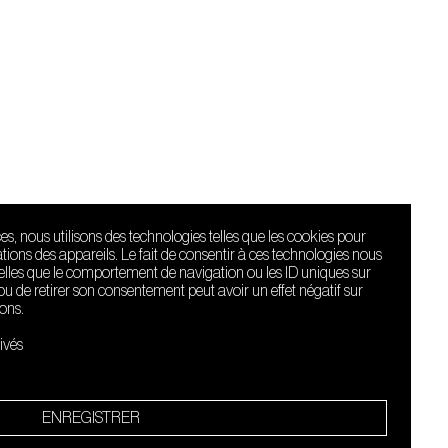
ces, nous utilisons des technologies telles que les cookies pour
ions des appareils. Le fait de consentir à ces technologies nous
telles que le comportement de navigation ou les ID uniques sur
r ou de retirer son consentement peut avoir un effet négatif sur
ions.
Le Sucre fait
partie de
ivés
l'écosystème
Arty Farty
Quartier culturel et créatif
ENREGISTRER
Conditions générales d'utilisation