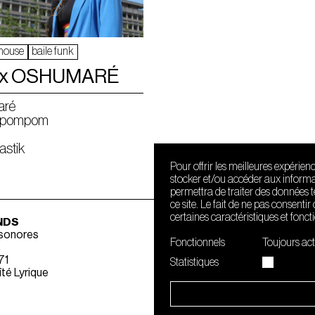
house
baile funk
 x OSHUMARÉ
aré
mpompom
astik
Pour offrir les meilleures expérien
stocker et/ou accéder aux informat
permettra de traiter des données 
ce site. Le fait de ne pas consenti
certaines caractéristiques et fonct
NDS
 sonores
Fonctionnels
Toujours act
71
Statistiques
té Lyrique