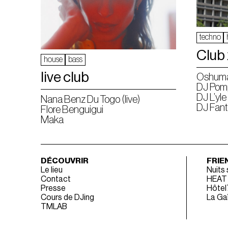
techno
Club
house
bass
live club
Oshum
DJ Po
DJ L’yle
Nana Benz Du Togo (live)
DJ Fant
Flore Benguigui
Maka
DÉCOUVRIR
FRIE
Le lieu
Nuits
Contact
HEAT
Presse
Hôtel
Cours de DJing
La Gaî
TMLAB