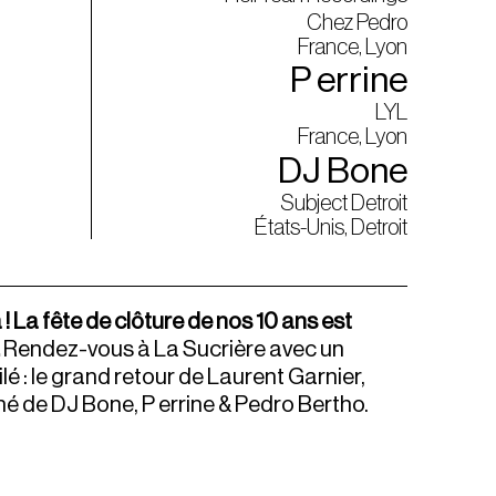
Chez Pedro
France, Lyon
P errine
LYL
France, Lyon
DJ Bone
Subject Detroit
États-Unis, Detroit
 ! La fête de clôture de nos 10 ans est
…
Rendez-vous à La Sucrière avec un
lé : le grand retour de Laurent Garnier,
de DJ Bone, P errine & Pedro Bertho.