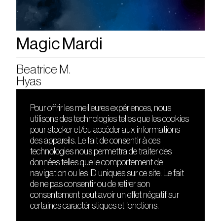
Magic Mardi
Beatrice M.
Hyas
Pour offrir les meilleures expériences, nous
utilisons des technologies telles que les cookies
DÉCOUVRIR
FRIENDS
pour stocker et/ou accéder aux informations
Le lieu
Nuits sonores
des appareils. Le fait de consentir à ces
Contact
HEAT
technologies nous permettra de traiter des
Presse
Hôtel71
données telles que le comportement de
Cours de DJing
La Gaîté Lyrique
navigation ou les ID uniques sur ce site. Le fait
TMLAB
de ne pas consentir ou de retirer son
consentement peut avoir un effet négatif sur
certaines caractéristiques et fonctions.