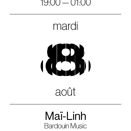
19:00 — 01:00
mardi
8
août
Maï-Linh
Bardouin Music