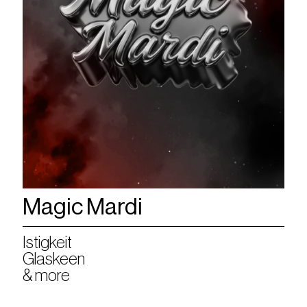
Magic Mardi
Istigkeit
Glaskeen
& more