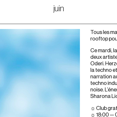
juin
Tous les mar
rooftop pou
Ce mardi, l
deux artist
Oderi. Herz
la techno et
narration a
techno indu
noise. L’éne
Sharona Lico
☼ Club grat
☼ 18:00 — 