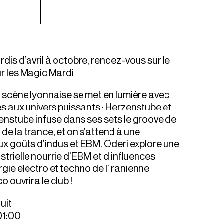
dis d’avril à octobre, rendez-vous sur le
r les Magic Mardi
a scène lyonnaise se met en lumière avec
es aux univers puissants : Herzenstube et
enstube infuse dans ses sets le groove de
 de la trance, et on s’attend à une
ux goûts d’indus et EBM. Oderi explore une
strielle nourrie d’EBM et d’influences
rgie electro et techno de l’iranienne
 ouvrira le club !
uit
01:00