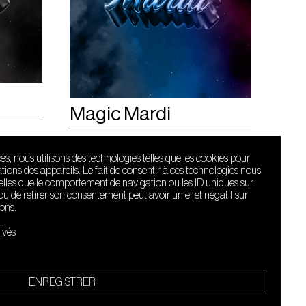
Magic Mardi
Beatrice M.
Hyas
ces, nous utilisons des technologies telles que les cookies pour
ions des appareils. Le fait de consentir à ces technologies nous
telles que le comportement de navigation ou les ID uniques sur
r ou de retirer son consentement peut avoir un effet négatif sur
ions.
Le Sucre fait
partie de
ivés
l'écosystème
Arty Farty
Quartier culturel et créatif
ENREGISTRER
Conditions générales d'utilisation