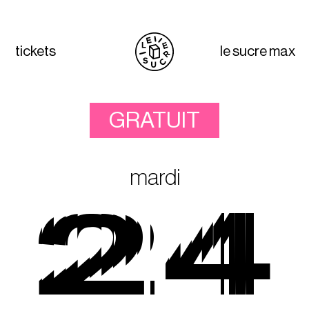
tickets
le sucre max
GRATUIT
mardi
24