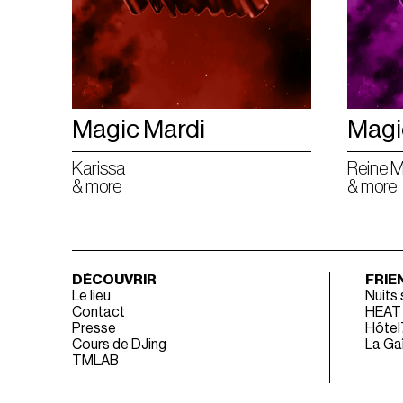
Magic Mardi
Magi
Karissa
Reine M
& more
& more
DÉCOUVRIR
FRIE
Le lieu
Nuits
Contact
HEAT
Presse
Hôtel
Cours de DJing
La Gaî
TMLAB