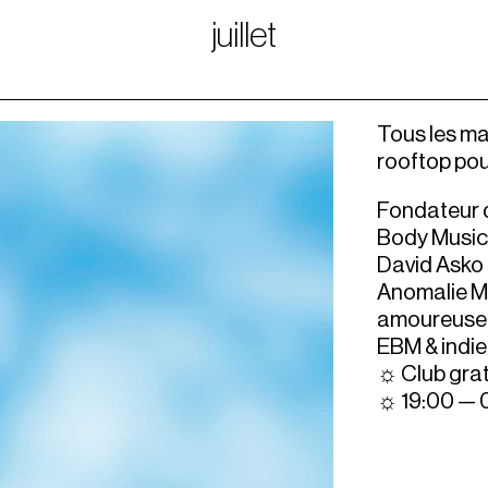
juillet
Tous les mar
rooftop pou
Fondateur 
Body Music) 
David Asko 
Anomalie Ma
amoureuse d
EBM & indi
☼ Club grat
☼ 19:00 — 