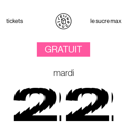
tickets
le sucre max
GRATUIT
mardi
22