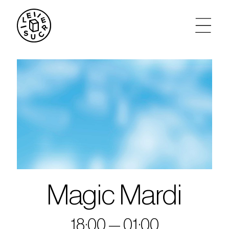
artistes
agenda
tickets
le sucre max
partenariats
Magic Mardi
privatisations
18:00 — 01:00