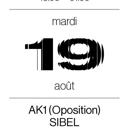
mardi
19
août
AK1 (Oposition)
SIBEL