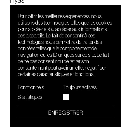
Hyas
Pour offrir les meilleures expériences, nous
utilisons des technologies telles que les cookies
DÉCOUVRIR
FRIENDS
pour stocker et/ou accéder aux informations
Le lieu
Nuits sonores
des appareils. Le fait de consentir à ces
Contact
HEAT
technologies nous permettra de traiter des
Presse
Hôtel71
données telles que le comportement de
Cours de DJing
La Gaîté Lyrique
navigation ou les ID uniques sur ce site. Le fait
TMLAB
de ne pas consentir ou de retirer son
consentement peut avoir un effet négatif sur
certaines caractéristiques et fonctions.
Fonctionnels
Toujours activés
Statistiques
Le Sucre fait partie de
l'écosystème Arty Farty
ENREGISTRER
Quartier culturel et créatif
Conditions générales d'utilisation