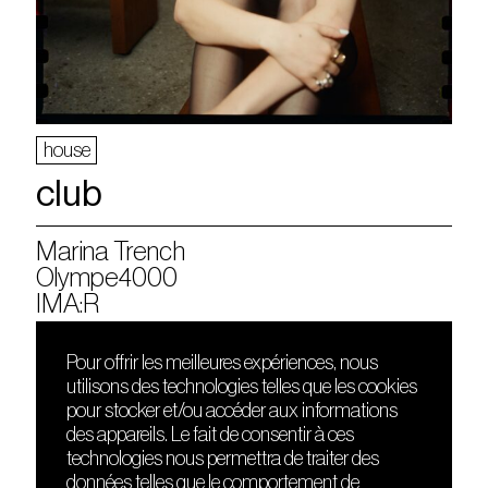
house
club
Marina Trench
Olympe4000
IMA:R
Pour offrir les meilleures expériences, nous
utilisons des technologies telles que les cookies
DÉCOUVRIR
FRIENDS
pour stocker et/ou accéder aux informations
Le lieu
Nuits sonores
des appareils. Le fait de consentir à ces
Contact
HEAT
technologies nous permettra de traiter des
Presse
Hôtel71
données telles que le comportement de
Cours de DJing
La Gaîté Lyrique