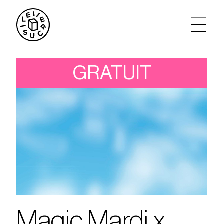
artistes
GRATUIT
agenda
tickets
le sucre max
partenariats
privatisations
Magic Mardi x