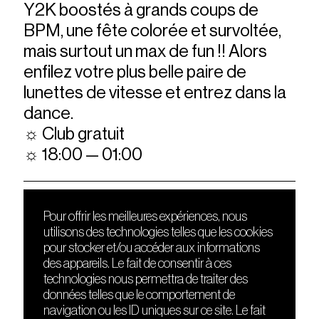
Y2K boostés à grands coups de
BPM, une fête colorée et survoltée,
mais surtout un max de fun !! Alors
enfilez votre plus belle paire de
lunettes de vitesse et entrez dans la
dance.
☼ Club gratuit
☼ 18:00 — 01:00
Pour offrir les meilleures expériences, nous
utilisons des technologies telles que les cookies
DÉCOUVRIR
FRIENDS
pour stocker et/ou accéder aux informations
Le lieu
Nuits sonores
des appareils. Le fait de consentir à ces
Contact
HEAT
technologies nous permettra de traiter des
Presse
Hôtel71
données telles que le comportement de
Cours de DJing
La Gaîté Lyrique
navigation ou les ID uniques sur ce site. Le fait
TMLAB