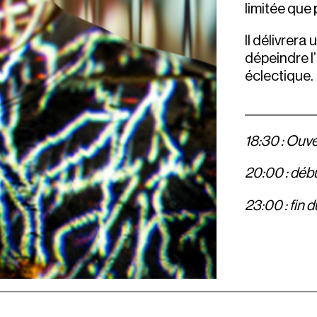
limitée que 
Il délivrera
dépeindre l’
éclectique.
____________
18:30 : Ouv
20:00 : déb
23:00 : fin 