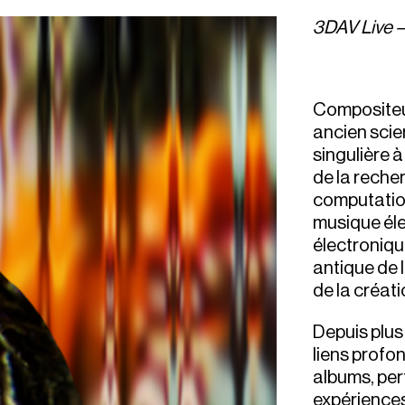
3DAV Live –
Compositeur 
ancien scie
singulière à
de la reche
computationn
musique éle
électroniqu
antique de l
de la créat
Depuis plus
liens profon
albums, per
expériences