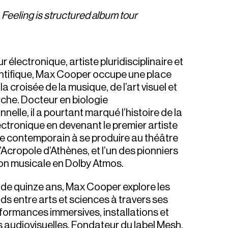
 Feeling is structured album tour
électronique, artiste pluridisciplinaire et
ntifique, Max Cooper occupe une place
 la croisée de la musique, de l’art visuel et
rche. Docteur en biologie
elle, il a pourtant marqué l’histoire de la
ctronique en devenant le premier artiste
e contemporain à se produire au théâtre
’Acropole d’Athènes, et l’un des pionniers
ion musicale en Dolby Atmos.
 de quinze ans, Max Cooper explore les
ds entre arts et sciences à travers ses
formances immersives, installations et
 audiovisuelles. Fondateur du label Mesh,