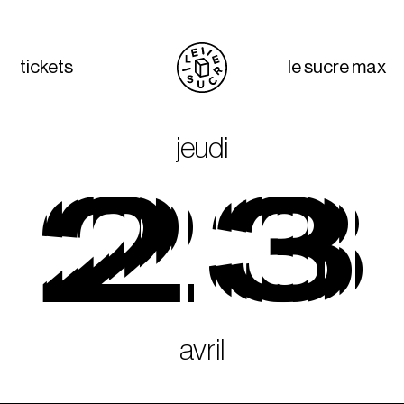
tickets
le sucre max
jeudi
23
avril