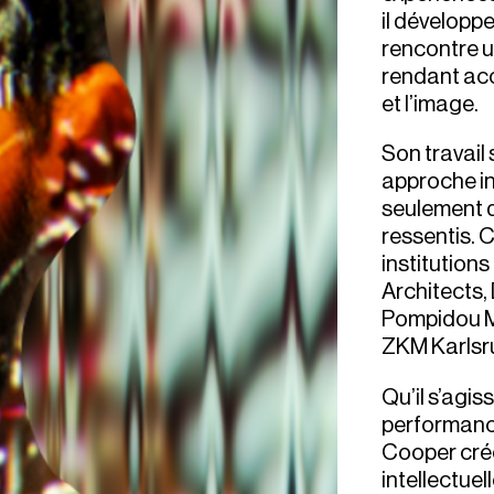
il développe
rencontre u
rendant acc
et l’image.
Son travail
approche in
seulement d
ressentis. 
institution
Architects, 
Pompidou M
ZKM Karlsr
Qu’il s’agi
performanc
Cooper crée
intellectuel