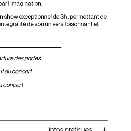
par l’imagination.
 un show exceptionnel de 3h , permettant de
intégralité de son univers foisonnant et
___________________________
erture des portes
ut du concert
du concert
infos pratiques