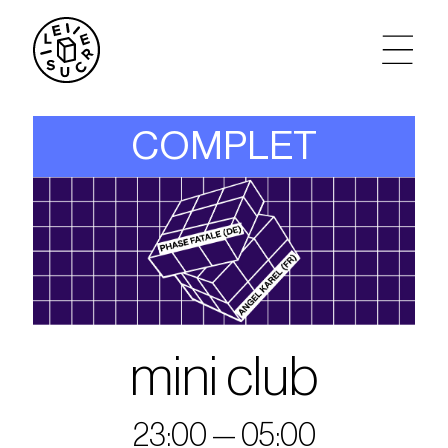
artistes
COMPLET
agenda
tickets
le sucre max
partenariats
mini club
privatisations
23:00 — 05:00