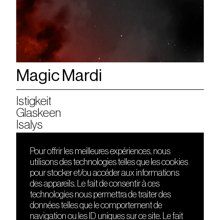
Magic Mardi
Istigkeit
Glaskeen
Isalys
Pour offrir les meilleures expériences, nous
utilisons des technologies telles que les cookies
DÉCOUVRIR
FRIENDS
pour stocker et/ou accéder aux informations
Le lieu
Nuits sonores
des appareils. Le fait de consentir à ces
Contact
HEAT
technologies nous permettra de traiter des
Presse
Hôtel71
données telles que le comportement de
Cours de DJing
La Gaîté Lyrique
navigation ou les ID uniques sur ce site. Le fait
TMLAB