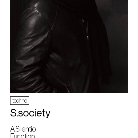
techno
S.society
A.Silentio
Function