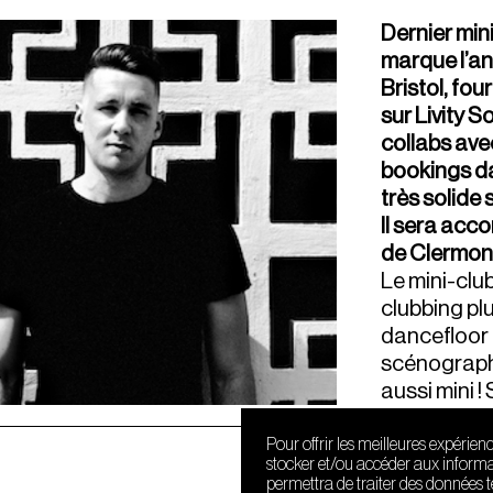
Dernier mini
marque l’an
Bristol, fo
sur Livity 
collabs ave
bookings da
très solide 
Il sera acc
de Clermont
Le mini-clu
clubbing plu
dancefloor 
scénographie
aussi mini !
Pour offrir les meilleures expérien
stocker et/ou accéder aux informat
permettra de traiter des données 