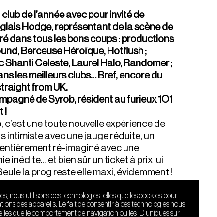
 club de l’année avec pour invité de
glais Hodge, représentant de la scène de
urré dans tous les bons coups : productions
Sound, Berceuse Héroïque, Hotflush ;
c Shanti Celeste, Laurel Halo, Randomer ;
ns les meilleurs clubs… Bref, encore du
straight from UK.
ompagné de Syrob, résident au furieux 1O1
 !
b, c’est une toute nouvelle expérience de
s intimiste avec une jauge réduite, un
entièrement ré-imaginé avec une
 inédite… et bien sûr un ticket à prix lui
 Seule la prog reste elle maxi, évidemment !
ces, nous utilisons des technologies telles que les cookies pour
infos pratiques
ions des appareils. Le fait de consentir à ces technologies nous
telles que le comportement de navigation ou les ID uniques sur