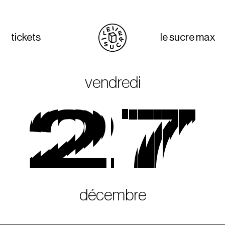
tickets
le sucre max
vendredi
27
décembre