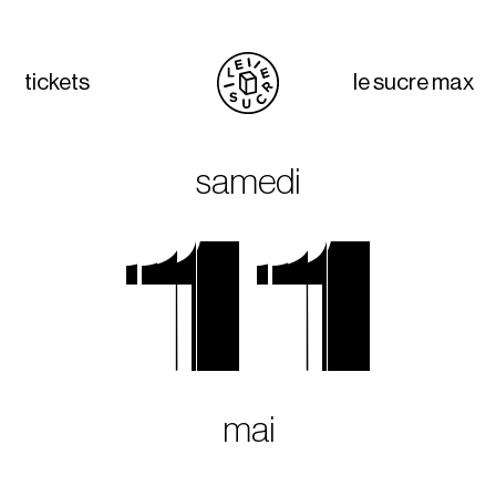
tickets
le sucre max
samedi
11
mai