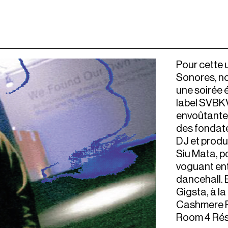
Pour cette 
Sonores, no
une soirée 
label SVBKV
envoûtantes
des fondate
DJ et produ
Siu Mata, po
voguant ent
dancehall. 
Gigsta, à la
Cashmere R
Room 4 Rési