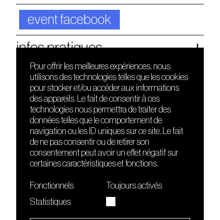
event facebook
infos pratiques
Pour offrir les meilleures expériences, nous
utilisons des technologies telles que les cookies
DÉCOUVRIR
FRIENDS
pour stocker et/ou accéder aux informations
Le lieu
Nuits sonores
des appareils. Le fait de consentir à ces
Contact
HEAT
technologies nous permettra de traiter des
Presse
Hôtel71
données telles que le comportement de
Cours de DJing
La Gaîté Lyrique
navigation ou les ID uniques sur ce site. Le fait
TMLAB
de ne pas consentir ou de retirer son
consentement peut avoir un effet négatif sur
certaines caractéristiques et fonctions.
Fonctionnels
Toujours activés
Statistiques
Le Sucre fait partie de
l'écosystème Arty Farty