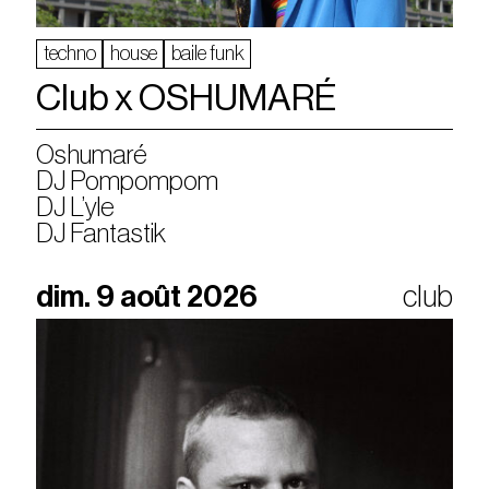
techno
house
baile funk
Club x OSHUMARÉ
Oshumaré
DJ Pompompom
DJ L’yle
DJ Fantastik
dim. 9 août 2026
club