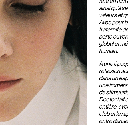
fête en tant
ainsi qu’à s
valeurs et 
Avec pour bu
fraternité d
porte ouvert
global et mé
humain.
À une époque
réflexion s
dans un esp
une immersi
de stimulati
Doctor fait 
entière, ave
club et le r
entre danse