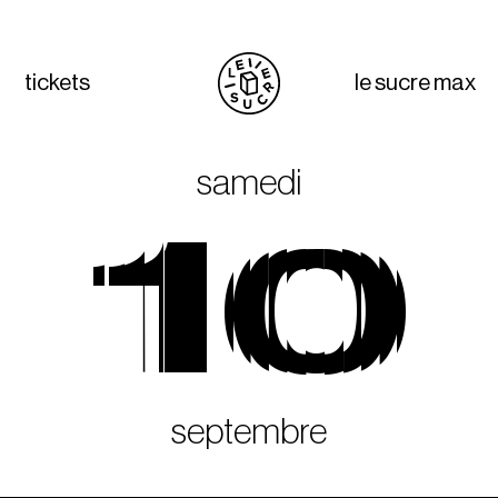
tickets
le sucre max
samedi
10
septembre