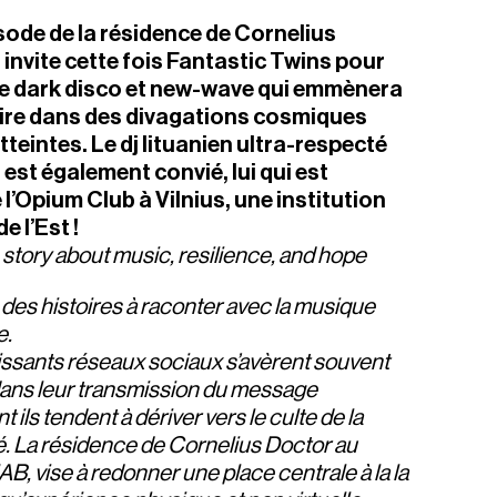
sode de la résidence de Cornelius
 invite cette fois Fantastic Twins pour
tre dark disco et new-wave qui emmènera
ire dans des divagations cosmiques
teintes. Le dj lituanien ultra-respecté
st également convié, lui qui est
 l’Opium Club à Vilnius, une institution
e l’Est !
 story about music, resilience, and hope
e des histoires à raconter avec la musique
e.
issants réseaux sociaux s’avèrent souvent
 dans leur transmission du message
nt ils tendent à dériver vers le culte de la
é. La résidence de Cornelius Doctor au
, vise à redonner une place centrale à la la