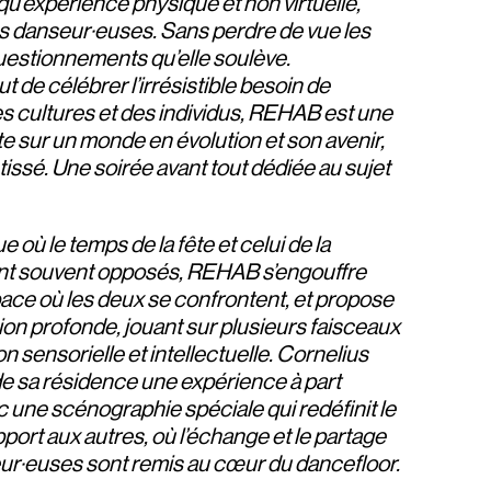
 qu’expérience physique et non virtuelle,
es danseur·euses. Sans perdre de vue les
questionnements qu’elle soulève.
t de célébrer l’irrésistible besoin de
es cultures et des individus, REHAB est une
e sur un monde en évolution et son avenir,
tissé. Une soirée avant tout dédiée au sujet
 où le temps de la fête et celui de la
ont souvent opposés, REHAB s’engouffre
ace où les deux se confrontent, et propose
on profonde, jouant sur plusieurs faisceaux
on sensorielle et intellectuelle. Cornelius
de sa résidence une expérience à part
c une scénographie spéciale qui redéfinit le
apport aux autres, où l’échange et le partage
ur·euses sont remis au cœur du dancefloor.