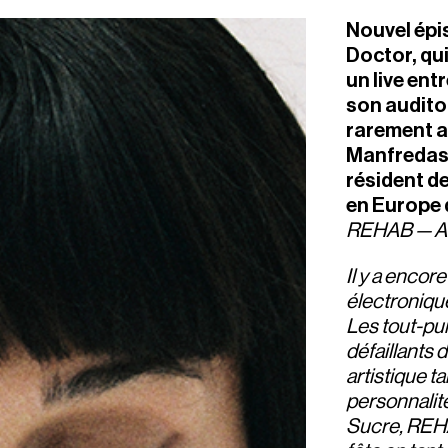
Nouvel épi
Doctor, qui
un live en
son audito
rarement at
Manfredas e
résident de
en Europe d
REHAB —
A
Il y a encor
électroniqu
Les tout-pu
défaillants
artistique ta
personnalit
Sucre, REHAB