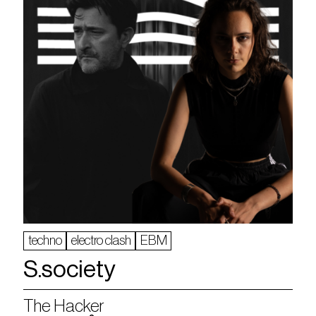
techno
electro clash
EBM
S.society
The Hacker