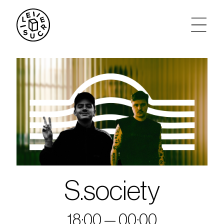
artistes
agenda
tickets
le sucre max
partenariats
S.society
privatisations
18:00 — 00:00