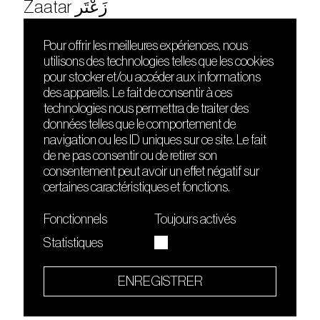
Zaatar زَعْتَر
Pour offrir les meilleures expériences, nous
utilisons des technologies telles que les cookies
DÉCOUVRIR
FRIENDS
pour stocker et/ou accéder aux informations
Le lieu
Nuits sonores
des appareils. Le fait de consentir à ces
Contact
HEAT
technologies nous permettra de traiter des
Presse
Hôtel71
données telles que le comportement de
Cours de DJing
La Gaîté Lyrique
navigation ou les ID uniques sur ce site. Le fait
TMLAB
de ne pas consentir ou de retirer son
consentement peut avoir un effet négatif sur
certaines caractéristiques et fonctions.
Fonctionnels
Toujours activés
Statistiques
Le Sucre fait partie de
l'écosystème Arty Farty
ENREGISTRER
Quartier culturel et créatif
Conditions générales d'utilisation