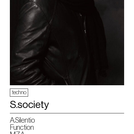
techno
S.society
A.Silentio
Function