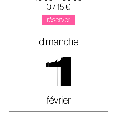
0 / 15 €
réserver
dimanche
1
février