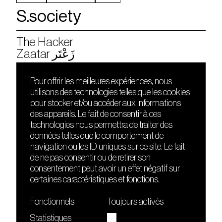
S.society
The Hacker
Zaatar زَعْتَر
Pour offrir les meilleures expériences, nous
utilisons des technologies telles que les cookies
DÉCOUVRIR
FRIENDS
pour stocker et/ou accéder aux informations
Le lieu
Nuits sonores
des appareils. Le fait de consentir à ces
Contact
HEAT
technologies nous permettra de traiter des
Presse
Hôtel71
données telles que le comportement de
Cours de DJing
La Gaîté Lyrique
navigation ou les ID uniques sur ce site. Le fait
TMLAB
de ne pas consentir ou de retirer son
consentement peut avoir un effet négatif sur
certaines caractéristiques et fonctions.
Fonctionnels
Toujours activés
Statistiques
Le Sucre fait partie de