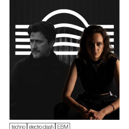
techno
electro clash
EBM