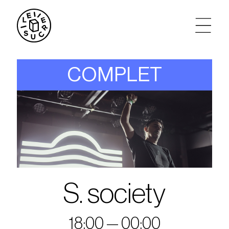
artistes
COMPLET
agenda
tickets
le sucre max
partenariats
S. society
privatisations
18:00 — 00:00