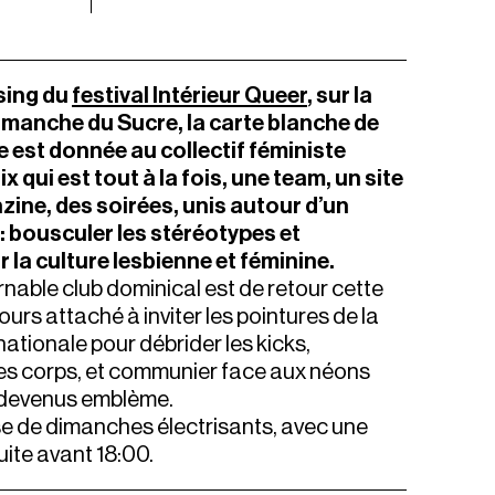
osing du
festival Intérieur Queer
, sur la
imanche du Sucre, la carte blanche de
 est donnée au collectif féministe
x qui est tout à la fois, une team, un site
zine, des soirées, unis autour d’un
: bousculer les stéréotypes et
la culture lesbienne et féminine.
rnable club dominical est de retour cette
ours attaché à inviter les pointures de la
nationale pour débrider les kicks,
es corps, et communier face aux néons
devenus emblème.
 de dimanches électrisants, avec une
uite avant 18:00.