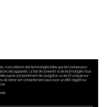
ces, nous utilisons des technologies telles que les cookies pour
ions des appareils. Le fait de consentir à ces technologies nous
telles que le comportement de navigation ou les ID uniques sur
r ou de retirer son consentement peut avoir un effet négatif sur
ions.
Le Sucre fait
partie de
ivés
l'écosystème
Arty Farty