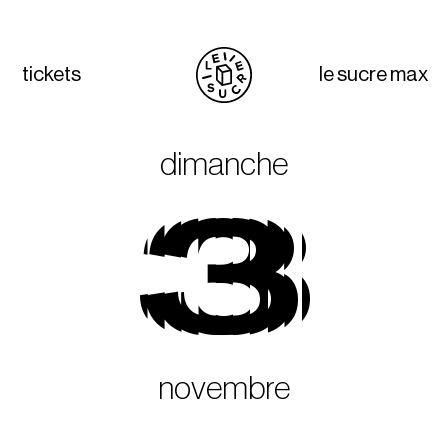
tickets
le sucre max
dimanche
3
novembre