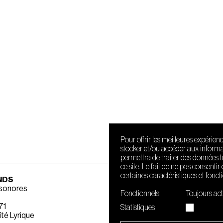
Pour offrir les meilleures expérien
stocker et/ou accéder aux informat
permettra de traiter des données 
ce site. Le fait de ne pas consenti
certaines caractéristiques et fonct
NDS
 sonores
Fonctionnels
Toujours act
71
Statistiques
té Lyrique