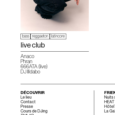
bass
reggaeton
latincore
live club
Anaco
Phran
666ATA (live)
DJ Illdabo
DÉCOUVRIR
FRIE
Le lieu
Nuits
Contact
HEAT
Presse
Hôtel
Cours de DJing
La Gaî