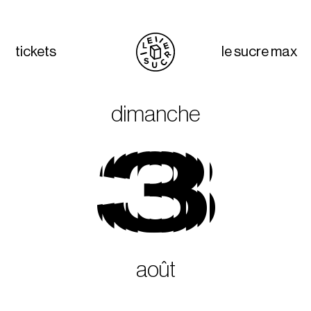
tickets
le sucre max
dimanche
3
août