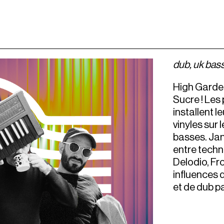
dub, uk bass
High Garde
Sucre ! Les
installent 
vinyles sur
basses. Jan
entre techno
Delodio, Fro
influences 
et de dub pa