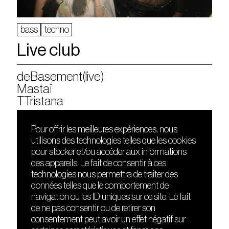
bass
techno
Live club
deBasement(live)
Mastaï
TTristana
Pour offrir les meilleures expériences, nous
utilisons des technologies telles que les cookies
DÉCOUVRIR
FRIENDS
pour stocker et/ou accéder aux informations
Le lieu
Nuits sonores
des appareils. Le fait de consentir à ces
Contact
HEAT
technologies nous permettra de traiter des
Presse
Hôtel71
données telles que le comportement de
Cours de DJing
La Gaîté Lyrique
navigation ou les ID uniques sur ce site. Le fait
TMLAB
de ne pas consentir ou de retirer son
consentement peut avoir un effet négatif sur