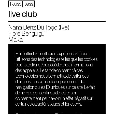
house
bass
live club
Nana Benz Du Togo (live)
Flore Benguigui
Maka
Pour offrir les meilleures expériences, nous
utilisons des technologies telles que les cookies
DÉCOUVRIR
FRIENDS
pour stocker et/ou accéder aux informations
Le lieu
Nuits sonores
des appareils. Le fait de consentir à ces
Contact
HEAT
technologies nous permettra de traiter des
Presse
Hôtel71
données telles que le comportement de
Cours de DJing
La Gaîté Lyrique
navigation ou les ID uniques sur ce site. Le fait
TMLAB
de ne pas consentir ou de retirer son
consentement peut avoir un effet négatif sur
certaines caractéristiques et fonctions.