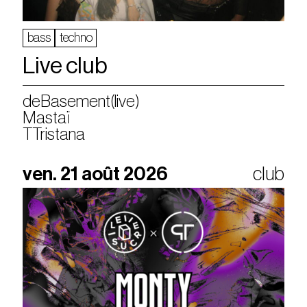
bass
techno
Live club
deBasement(live)
Mastaï
TTristana
ven. 21 août 2026
club