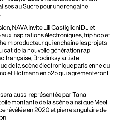
alises au Sucre pour une rengaine
.
ion, NAVA invite Lili Castiglioni DJ et
aux inspirations électroniques, trip hop et
lhelm producteur qui enchaîne les projets
 cat de la nouvelle génération rap
 française, Brodinksy artiste
e de la scène électronique parisienne ou
mo et Hofmann en b2b qui agrémenteront
sera aussi représentée par Tana
oile montante de la scène ainsi que Meel
ce révélée en 2020 et pierre angulaire de
on.