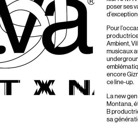
poser ses v
d’exception
Pour l’occas
productrice 
Ambient, Vi
musicaux au
underground
emblématiqu
encore Giz
ce line-up.
La new gen 
Montana, ét
B productri
sa générati