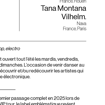
France, Rouen
Tana Montana
Vilhelm.
Nava
France, Paris
p, electro
 ouvert tout l’été les mardis, vendredis,
dimanches. L’occasion de venir danser au
découvrir et/ou redécouvrir les artistes qui
ne électronique.
_________
emier passage complet en 2025 lors de
IP tour, le label emblématique revient