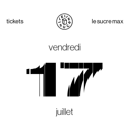
tickets
le sucre max
vendredi
17
juillet