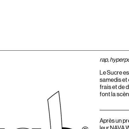
rap, hyperpo
Le Sucre est
samedis et 
frais et de 
font la scè
____________
Après un pr
leur NAVA W