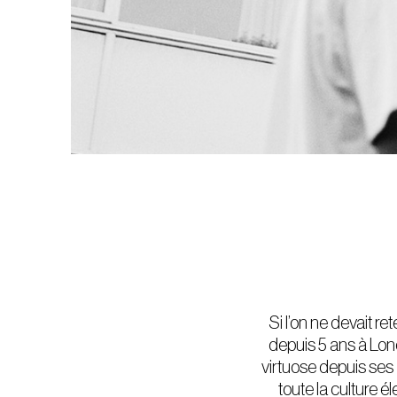
Si l’on ne devait r
depuis 5 ans à Lon
virtuose depuis ses
toute la culture é