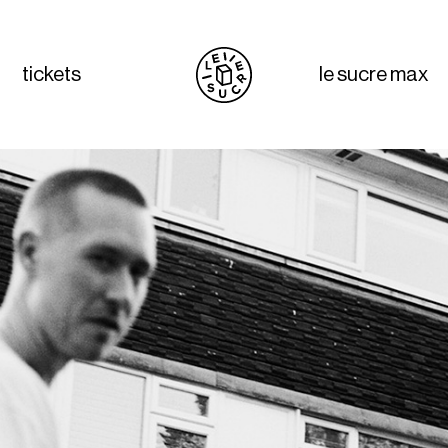
tickets
le sucre max