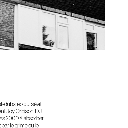
st-dubstep qui sévit
ent Joy Orbison. DJ
nées 2000 à absorber
 par le grime ou le