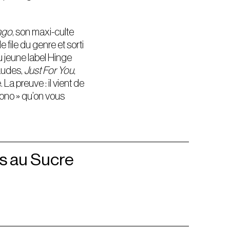
ngo
, son maxi-culte
 file du genre et sorti
u jeune label Hinge
haudes,
Just For You
,
La preuve : il vient de
ono » qu’on vous
s au Sucre