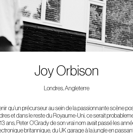
Joy Orbison
Londres, Angleterre
etenir qu’un précurseur au sein de la passionnante scène po
dres et dans le reste du Royaume-Uni, ce serait probablem
 13 ans, Peter O’Grady de son vrai nom avait passé les an
lectronique britannique, du UK garage à la jungle en passant