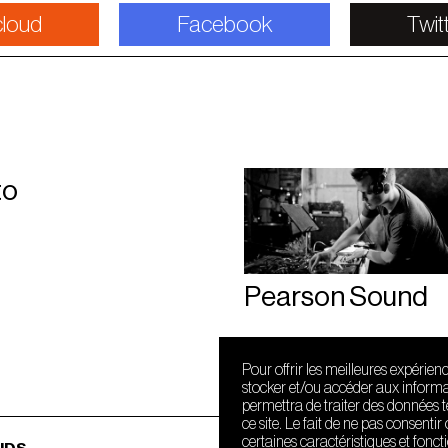
loud
Facebook
Twit
to
Pearson Sound
Pour offrir les meilleures expérien
stocker et/ou accéder aux informat
permettra de traiter des données 
ce site. Le fait de ne pas consenti
certaines caractéristiques et fonct