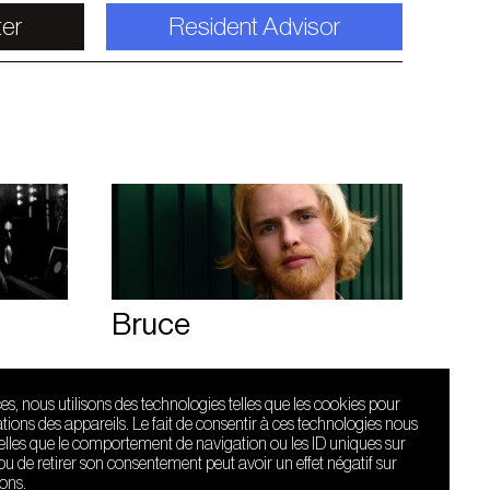
ter
Resident Advisor
Bruce
ces, nous utilisons des technologies telles que les cookies pour
ions des appareils. Le fait de consentir à ces technologies nous
telles que le comportement de navigation ou les ID uniques sur
r ou de retirer son consentement peut avoir un effet négatif sur
ions.