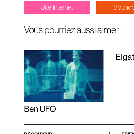
Site Internet
Soundc
Vous pourriez aussi aimer :
Elga
Ben UFO