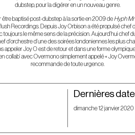
dubstep, pour la digérer en un nouveau genre.
par être baptisé post-dubstep à la sortie en 2009 de
Hyph M
tflush Recordings. Depuis Joy Orbison a été propulsé chef de
 toujours le même sens de la précision. Aujourd’hui chef d
hef d’orchestre d’une des soirées londoniennes les plus c
mps appeler Joy O est de retour et dans une forme olympique. 
t en collab’ avec Overmono simplement appelé « Joy Overm
recommande de toute urgence.
Dernières date
dimanche 12 janvier 2020