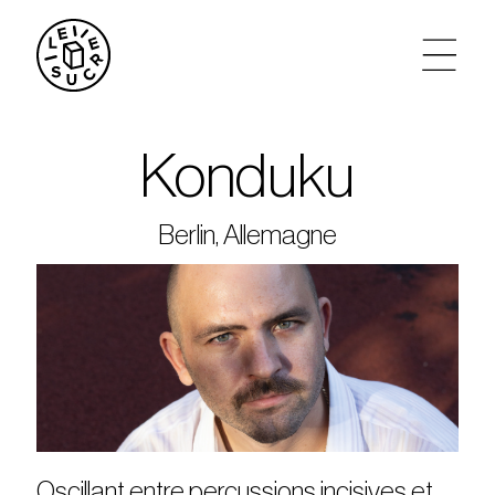
artistes
Konduku
agenda
Berlin, Allemagne
tickets
le sucre max
partenariats
privatisations
Oscillant entre percussions incisives et