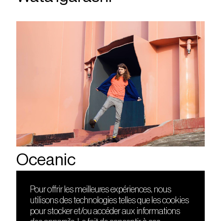
Oceanic
Pour offrir les meilleures expériences, nous
utilisons des technologies telles que les cookies
DÉCOUVRIR
FRIENDS
pour stocker et/ou accéder aux informations
Le lieu
Nuits sonores