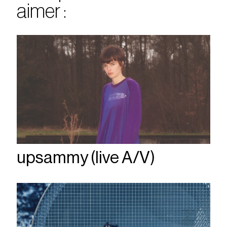
aimer :
upsammy (live A/V)