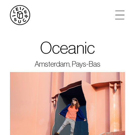
artistes
Oceanic
agenda
Amsterdam, Pays-Bas
tickets
le sucre max
partenariats
privatisations