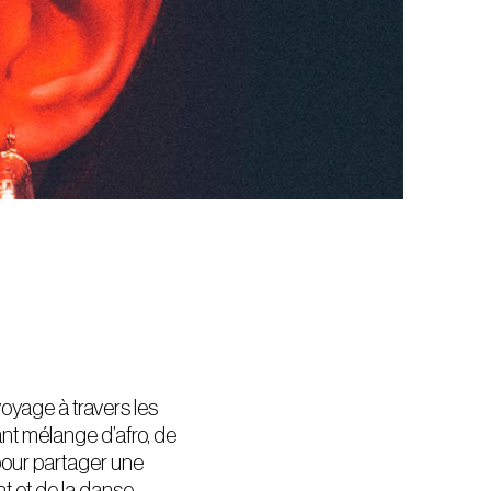
voyage à travers les
ant mélange d’afro, de
pour partager une
t et de la danse.