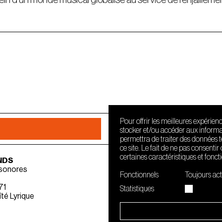
Pour offrir les meilleures expérien
stocker et/ou accéder aux informat
permettra de traiter des données 
ce site. Le fait de ne pas consenti
certaines caractéristiques et fonct
NDS
 sonores
Fonctionnels
Toujours act
71
Statistiques
té Lyrique