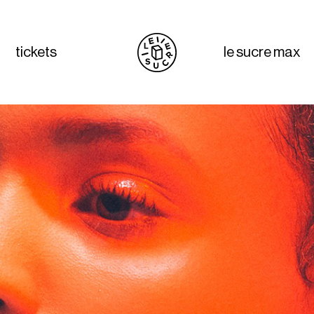
tickets
le sucre max