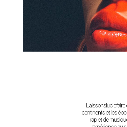
Laissonsluciefaire 
continents et les épo
rap et de musiqu
expérience au se