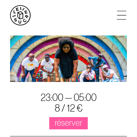
artistes
agenda
tickets
le sucre max
23:00 — 05:00
8 / 12 €
partenariats
réserver
privatisations