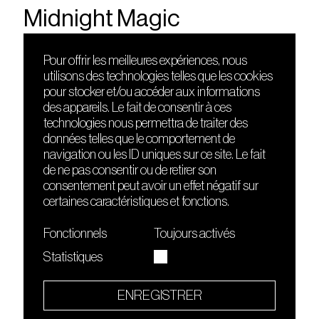
Midnight Magic
Pour offrir les meilleures expériences, nous
utilisons des technologies telles que les cookies
DÉCOUVRIR
FRIENDS
pour stocker et/ou accéder aux informations
Le lieu
Nuits sonores
des appareils. Le fait de consentir à ces
Contact
HEAT
technologies nous permettra de traiter des
Presse
Hôtel71
données telles que le comportement de
Cours de DJing
La Gaîté Lyrique
navigation ou les ID uniques sur ce site. Le fait
TMLAB
de ne pas consentir ou de retirer son
consentement peut avoir un effet négatif sur
certaines caractéristiques et fonctions.
Fonctionnels
Toujours activés
Statistiques
Le Sucre fait partie de
l'écosystème Arty Farty
ENREGISTRER
Quartier culturel et créatif