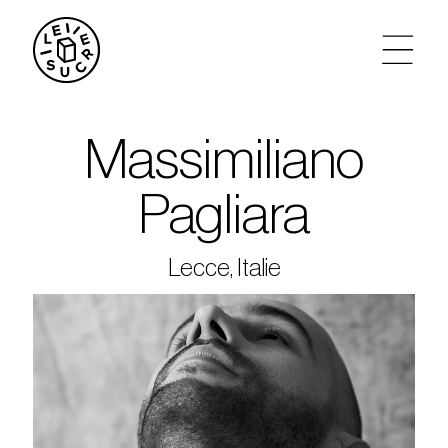
artistes
Massimiliano
agenda
Pagliara
tickets
Lecce, Italie
le sucre max
partenariats
privatisations