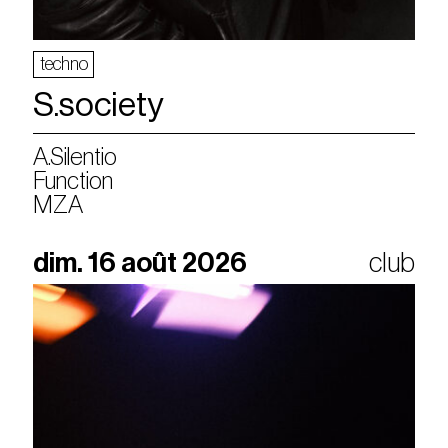
techno
S.society
A.Silentio
Function
MZA
dim. 16 août 2026
club