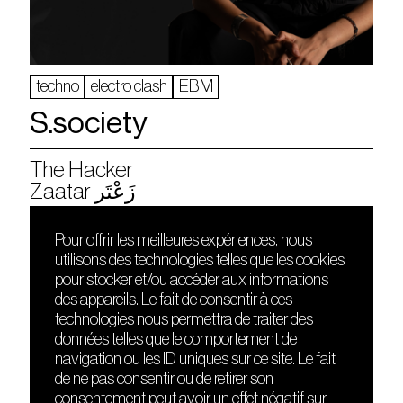
techno
electro clash
EBM
S.society
The Hacker
Zaatar زَعْتَر
Pour offrir les meilleures expériences, nous
utilisons des technologies telles que les cookies
DÉCOUVRIR
FRIENDS
pour stocker et/ou accéder aux informations
Le lieu
Nuits sonores
des appareils. Le fait de consentir à ces
Contact
HEAT
technologies nous permettra de traiter des
Presse
Hôtel71
données telles que le comportement de
Cours de DJing
La Gaîté Lyrique
navigation ou les ID uniques sur ce site. Le fait
TMLAB
de ne pas consentir ou de retirer son
consentement peut avoir un effet négatif sur