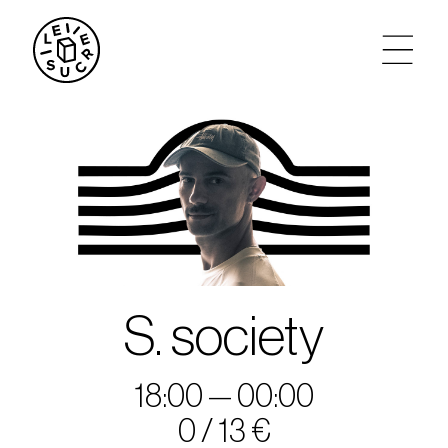
artistes
agenda
tickets
le sucre max
S. society
partenariats
18:00 — 00:00
privatisations
0 / 13 €