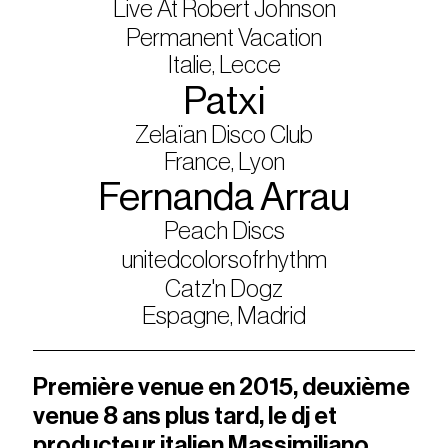
Live At Robert Johnson
Permanent Vacation
Italie, Lecce
Patxi
Zelaïan Disco Club
France, Lyon
Fernanda Arrau
Peach Discs
unitedcolorsofrhythm
Catz'n Dogz
Espagne, Madrid
Première venue en 2015, deuxième
venue 8 ans plus tard, le dj et
producteur italien Massimiliano