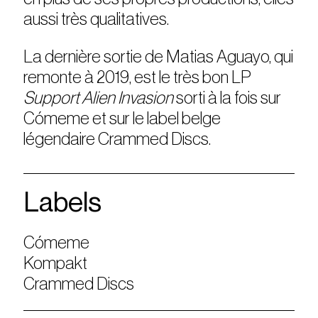
aussi très qualitatives.
La dernière sortie de Matias Aguayo, qui
remonte à 2019, est le très bon LP
Support Alien Invasion
sorti à la fois sur
C
ó
meme et sur le label belge
légendaire Crammed Discs.
Labels
Cómeme
Kompakt
Crammed Discs