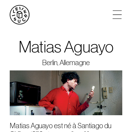
artistes
Matias Aguayo
agenda
Berlin, Allemagne
tickets
le sucre max
partenariats
privatisations
Matias Aguayo est né à Santiago du