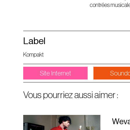
contrées musicales
Label
Kompakt
Site Internet
Soundc
Vous pourriez aussi aimer :
Weva