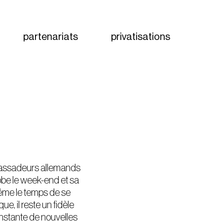
partenariats
privatisations
mbassadeurs allemands
lobe le week-end et sa
même le temps de se
ue, il reste un fidèle
onstante de nouvelles