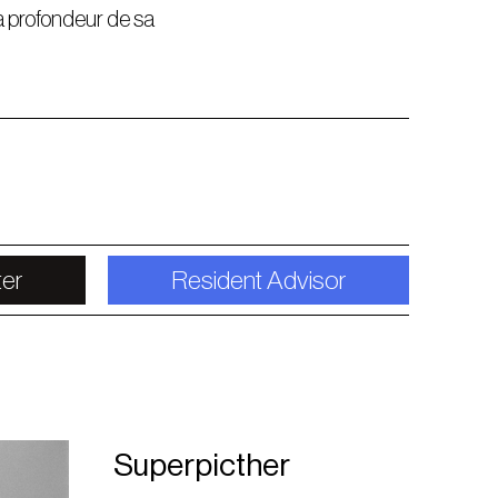
la profondeur de sa
ter
Resident Advisor
Superpicther