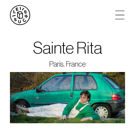
artistes
Sainte Rita
agenda
Paris, France
tickets
le sucre max
partenariats
privatisations