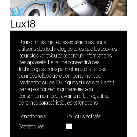
Lux18
Pour offrir les meilleures expériences, nous
utilisons des technologies telles que les cookies
DÉCOUVRIR
FRIENDS
pour stocker et/ou accéder aux informations
Le lieu
Nuits sonores
des appareils. Le fait de consentir à ces
Contact
HEAT
technologies nous permettra de traiter des
Presse
Hôtel71
données telles que le comportement de
Cours de DJing
La Gaîté Lyrique
navigation ou les ID uniques sur ce site. Le fait
TMLAB
de ne pas consentir ou de retirer son
consentement peut avoir un effet négatif sur
certaines caractéristiques et fonctions.
Fonctionnels
Toujours activés
Statistiques
Le Sucre fait partie de
l'écosystème Arty Farty