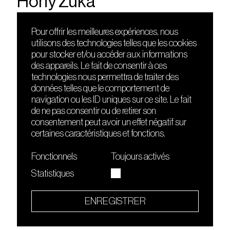
Hony Zuka
Pour offrir les meilleures expériences, nous
utilisons des technologies telles que les cookies
DÉCOUVRIR
FRIENDS
pour stocker et/ou accéder aux informations
Le lieu
Nuits sonores
des appareils. Le fait de consentir à ces
Contact
HEAT
technologies nous permettra de traiter des
Presse
Hôtel71
données telles que le comportement de
Cours de DJing
La Gaîté Lyrique
navigation ou les ID uniques sur ce site. Le fait
TMLAB
de ne pas consentir ou de retirer son
consentement peut avoir un effet négatif sur
certaines caractéristiques et fonctions.
Fonctionnels
Toujours activés
Statistiques
Le Sucre fait partie de
l'écosystème Arty Farty
ENREGISTRER
Quartier culturel et créatif
Conditions générales d'utilisation