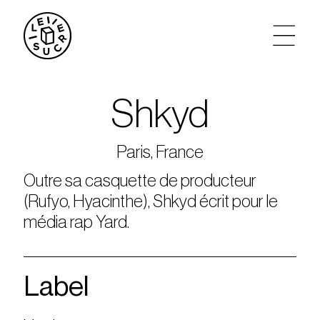
artistes
Shkyd
agenda
Paris, France
tickets
Outre sa casquette de producteur
(Rufyo, Hyacinthe), Shkyd écrit pour le
le sucre max
média rap Yard.
partenariats
Label
privatisations