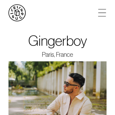
artistes
Gingerboy
agenda
Paris, France
tickets
le sucre max
partenariats
privatisations