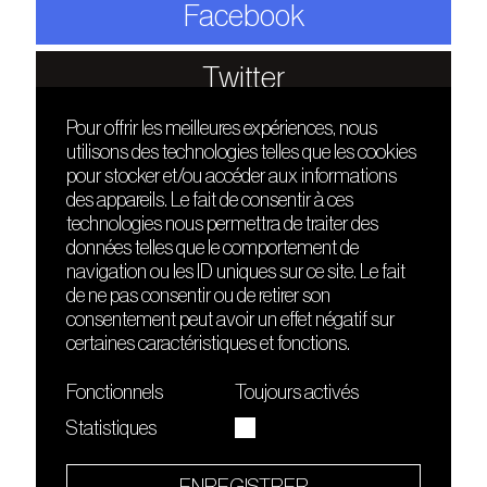
Facebook
Twitter
Pour offrir les meilleures expériences, nous
utilisons des technologies telles que les cookies
DÉCOUVRIR
FRIENDS
pour stocker et/ou accéder aux informations
Le lieu
Nuits sonores
des appareils. Le fait de consentir à ces
Contact
HEAT
technologies nous permettra de traiter des
Presse
Hôtel71
données telles que le comportement de
Cours de DJing
La Gaîté Lyrique
navigation ou les ID uniques sur ce site. Le fait
TMLAB
de ne pas consentir ou de retirer son
consentement peut avoir un effet négatif sur
certaines caractéristiques et fonctions.
Fonctionnels
Toujours activés
Statistiques
Le Sucre fait partie de
l'écosystème Arty Farty
ENREGISTRER