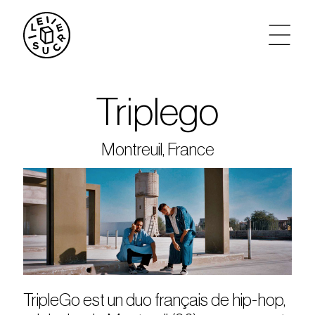
artistes
Triplego
agenda
Montreuil, France
tickets
le sucre max
partenariats
privatisations
TripleGo est un duo français de hip-hop,