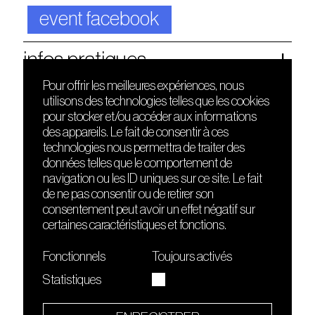
event facebook
infos pratiques
Pour offrir les meilleures expériences, nous
utilisons des technologies telles que les cookies
DÉCOUVRIR
FRIENDS
pour stocker et/ou accéder aux informations
Le lieu
Nuits sonores
des appareils. Le fait de consentir à ces
Contact
HEAT
technologies nous permettra de traiter des
Presse
Hôtel71
données telles que le comportement de
Cours de DJing
La Gaîté Lyrique
navigation ou les ID uniques sur ce site. Le fait
TMLAB
de ne pas consentir ou de retirer son
consentement peut avoir un effet négatif sur
certaines caractéristiques et fonctions.
Fonctionnels
Toujours activés
Statistiques
Le Sucre fait partie de
l'écosystème Arty Farty