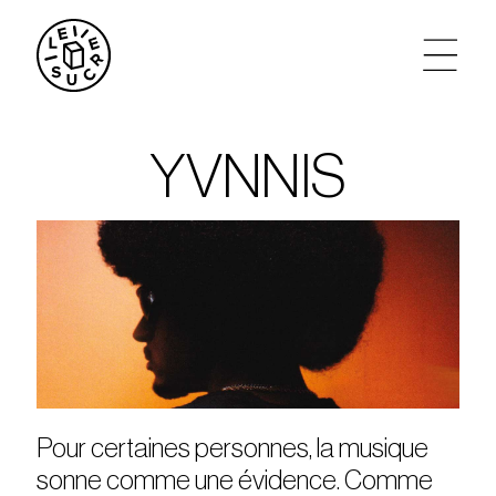
artistes
YVNNIS
agenda
tickets
le sucre max
partenariats
Pour certaines personnes, la musique
privatisations
sonne comme une évidence. Comme