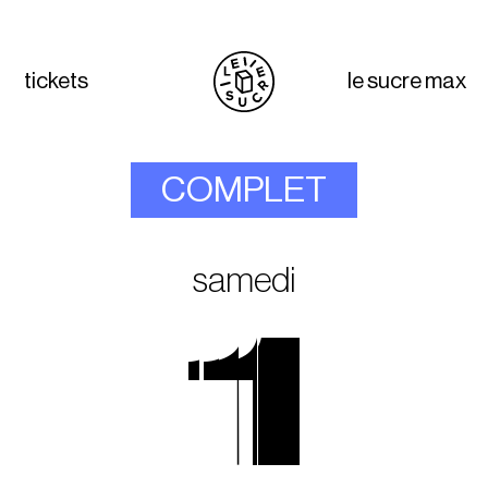
tickets
le sucre max
COMPLET
samedi
1