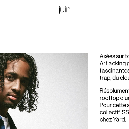
juin
Axées sur to
Artjacking g
fascinantes 
trap, du cl
Résolument 
rooftop d’u
Pour cette 
collectif S
chez Yard.