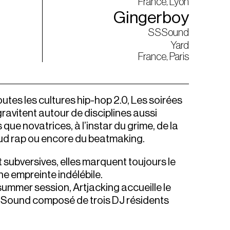
France, Lyon
Gingerboy
SSSound
Yard
France, Paris
utes les cultures hip-hop 2.0, Les soirées
ravitent autour de disciplines aussi
que novatrices, à l’instar du grime, de la
oud rap ou encore du beatmaking.
subversives, elles marquent toujours le
ne empreinte indélébile.
summer session, Artjacking accueille le
SSound composé de trois DJ résidents